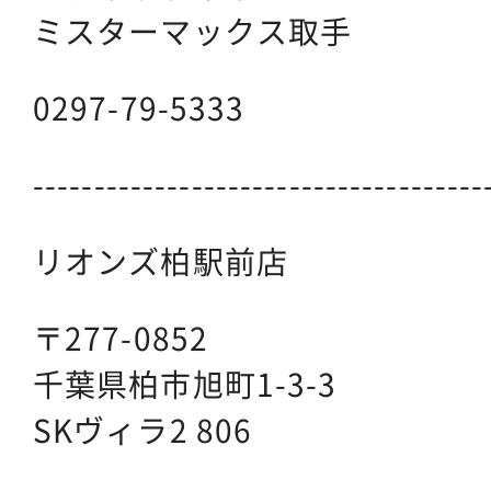
ミスターマックス取手
0297-79-5333
-------------------------------------
リオンズ柏駅前店
〒277-0852
千葉県柏市旭町1-3-3
SKヴィラ2 806