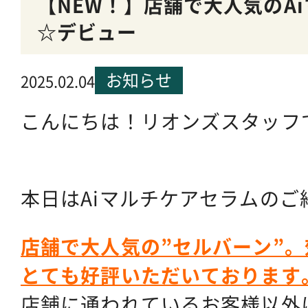
【NEW！】店舗で大人気のA
☆デビュー
お知らせ
2025.02.04
こんにちは！リオンズスタッフ
本日はAiマルチケアセラムのご
店舗で大人気の”セルバーン”
とても好評いただいております
店舗に通われているお客様以外