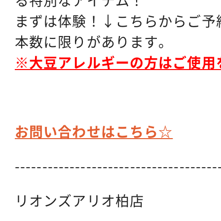
まずは体験！↓こちらからご予
本数に限りがあります。
※大豆アレルギーの方はご使用
お問い合わせはこちら☆
-------------------------------------
リオンズアリオ柏店