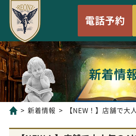
電話予約
新着情
新着情報
【NEW！】店舗で大人気