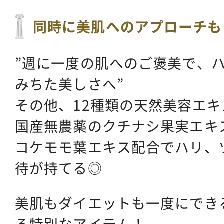
同時に美肌へのアプローチも
”週に一度の肌へのご褒美で、
みちた美しさへ”
その他、12種類の天然美容エキ
国産無農薬のクチナシ果実エキ
コケモモ葉エキス配合でハリ、
待が持てる◎
美肌もダイエットも一度にでき
る特別なアイテム！