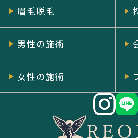
眉毛脱毛
男性の施術
女性の施術