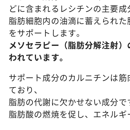
どに含まれるレシチンの主要成
脂肪細胞内の油滴に蓄えられた
をサポートします。
メソセラピー（脂肪分解注射）
われています。
サポート成分のカルニチンは筋
ており、
脂肪の代謝に欠かせない成分で
脂肪酸の燃焼を促し、エネルギ