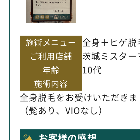
全身＋ヒゲ脱
施術メニュー
茨城ミスター
ご利用店舗
10代
年齢
施術内容
全身脱毛をお受けいただきま
（髭あり、VIOなし）
お客様の感想